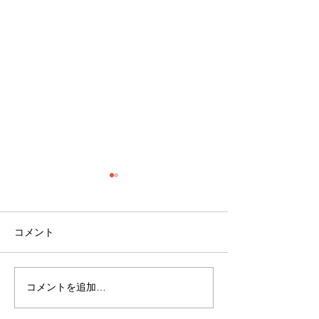
コメント
2025年度新入部員募集！
【U-10】ハトマ
コメントを追加…
回戦