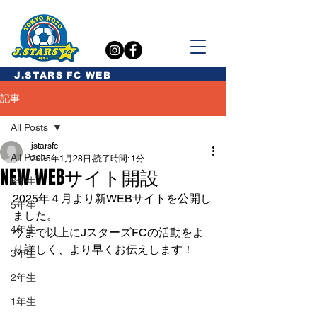
​J.STARS FC WEB
記事
All Posts
jstarsfc
All Posts
2025年1月28日
読了時間: 1分
NEW WEBサイト開設
6年生
2025年４月より新WEBサイトを公開し
5年生
ました。
4年生
今まで以上にJスターズFCの活動をよ
り詳しく、より早くお伝えします！
3年生
2年生
1年生